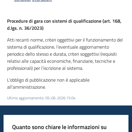
acquisto
Procedure di gara con sistemi di qualificazione (art. 168,
Supporto
d.lgs. n. 36/2023)
Atti recanti norme, criteri oggettivi per il funzionamento del
sistema di qualificazione, l’eventuale aggiornamento
Piattaforme
periodico dello stesso e durata, criteri soggettivi (requisiti
telematiche
relativi alle capacità economiche, finanziarie, tecniche e
professionali) per l’iscrizione al sistema.
L’obbligo di pubblicazione non è applicabile
all’amministrazione.
Ultimo aggiornamento
:
05-06-2026 15:04
English
site
Quanto sono chiare le informazioni su