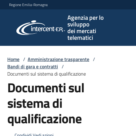
Vai al contenuto
Vai alla navigazione
Vai al footer
Regione Emilia-Romagna
Agenzia per lo
Agenzia
sviluppo
per lo
dei mercati
sviluppo
telematici
dei
mercati
telematici
Home
/
Amministrazione trasparente
/
Bandi di gara e contratti
/
Documenti sul sistema di qualificazione
Documenti sul
L'Agenzia
sistema di
Bandi
qualificazione
e
strumenti
di
Condividi
Vedi azioni