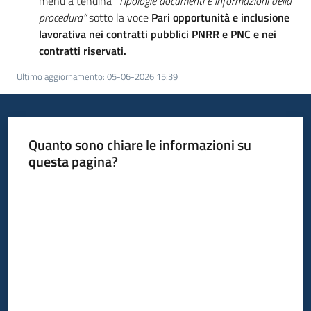
menù a tendina
“Tipologie documenti e informazioni della
Seguici
procedura”
sotto la voce
Pari opportunità e inclusione
su
lavorativa nei contratti pubblici PNRR e PNC e nei
contratti riservati.
Ultimo aggiornamento
:
05-06-2026 15:39
Quanto sono chiare le informazioni su
questa pagina?
Valuta da 1 a 5 stelle