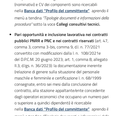
acquisto
(nominativi) e CV dei componenti sono ricercabili
nella
Banca dati “Profilo del committente”
aprendo il
menù a tendina
“Tipologie documenti e informazioni della
Supporto
procedura”
sotto la voce
Collegi consultivi tecnici.
Pari opportunità e inclusione lavorativa nei contratti
pubblici PNRR e PNC e nei contratti riservati
(art. 47,
Piattaforme
comma 3, comma 3-bis, comma 9, d.l. n. 77/2021
telematiche
convertito con modificazioni dalla l. n. 108/2021e
del D.P.C.M. 20 giugno 2023; art. 1, comma 8, allegato
II.3, d.lgs. n. 36/2023): la documentazione inerente
(relazione di genere sulla situazione del personale
maschile e femminile e certificazione l. n. 68/1999
consegnate, entro sei mesi dalla conclusione del
contratto, alla stazione appaltante/ente concedente
English
dagli operatori economici che occupano un numero pari
site
o superiore a quindici dipendenti) è ricercabile
nella
Banca dati “Profilo del committente”
aprendo il