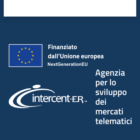
Agenzia
per lo
sviluppo
dei
mercati
telematici