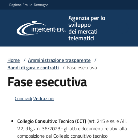
Vai al contenuto
Vai alla navigazione
Vai al footer
Regione Emilia-Romagna
Agenzia per lo
Agenzia
sviluppo
per lo
dei mercati
sviluppo
telematici
dei
mercati
telematici
Home
/
Amministrazione trasparente
/
Bandi di gara e contratti
/
Fase esecutiva
Fase esecutiva
L'Agenzia
Condividi
Vedi azioni
Bandi
e
Collegio Consultivo Tecnico (CCT)
(art. 215 e ss. e All.
strumenti
V.2, d.lgs. n. 36/2023): gli atti e documenti relativi alla
di
composizione del Collegio consultivo tecnico