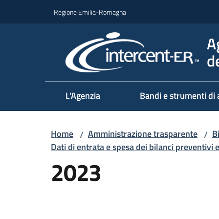
Vai al contenuto
Vai alla navigazione
Vai al footer
Regione Emilia-Romagna
A
d
L'Agenzia
Bandi e strumenti di 
Home
Amministrazione trasparente
B
/
/
Dati di entrata e spesa dei bilanci preventivi 
2023