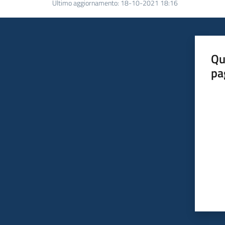
Ultimo aggiornamento
:
18-10-2021 18:16
Qu
pa
Valut