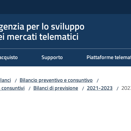
genzia per lo sviluppo
ei mercati telematici
acquisto
Supporto
Piattaforme telema
ilanci
Bilancio preventivo e consuntivo
/
/
e consuntivi
Bilanci di previsione
2021-2023
202
/
/
/