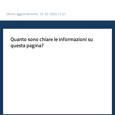
acquisto
Ultimo aggiornamento
:
12-02-2025 11:21
Supporto
Quanto sono chiare le informazioni su
questa pagina?
Piattaforme
telematiche
Valuta da 1 a 5 stelle
English
site