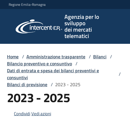
Vai al contenuto
Vai alla navigazione
Vai al footer
Regione Emilia-Romagna
Agenzia per lo
Agenzia
sviluppo
per lo
dei mercati
sviluppo
telematici
dei
mercati
telematici
Home
/
Amministrazione trasparente
/
Bilanci
/
Bilancio preventivo e consuntivo
/
Dati di entrata e spesa dei bilanci preventivi e
/
consuntivi
L'Agenzia
Bilanci di previsione
/
2023 - 2025
2023 - 2025
Bandi
e
Condividi
Vedi azioni
strumenti
di