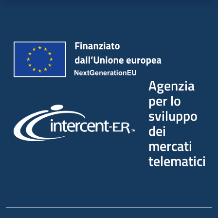
Seguici
su
Agenzia
per lo
sviluppo
dei
mercati
telematici