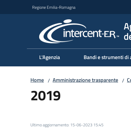
Vai al contenuto
Vai alla navigazione
Vai al footer
Regione Emilia-Romagna
A
d
L'Agenzia
Bandi e strumenti di 
Home
Amministrazione trasparente
C
/
/
2019
Ultimo aggiornamento
:
15-06-2023 15:45