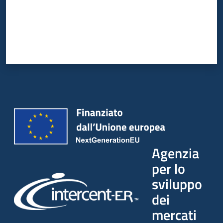
Agenzia
per lo
sviluppo
dei
mercati