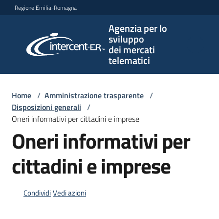
Vai al contenuto
Vai alla navigazione
Vai al footer
Regione Emilia-Romagna
Agenzia per lo
Agenzia
sviluppo
per lo
dei mercati
sviluppo
telematici
dei
mercati
telematici
Home
/
Amministrazione trasparente
/
Disposizioni generali
/
Oneri informativi per cittadini e imprese
Oneri informativi per
L'Agenzia
cittadini e imprese
Bandi
e
Condividi
Vedi azioni
strumenti
di