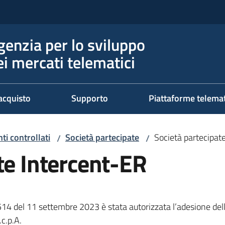
genzia per lo sviluppo
ei mercati telematici
acquisto
Supporto
Piattaforme telema
nti controllati
Società partecipate
Società partecipat
/
/
te Intercent-ER
14 del 11 settembre 2023 è stata autorizzata l’adesione dell
c.p.A.