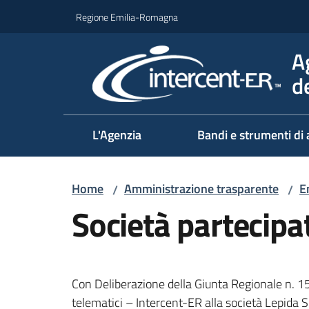
Vai al contenuto
Vai alla navigazione
Vai al footer
Regione Emilia-Romagna
A
d
L'Agenzia
Bandi e strumenti di 
Home
Amministrazione trasparente
E
/
/
Società partecipa
Con Deliberazione della Giunta Regionale n. 15
telematici – Intercent-ER alla società Lepida S.