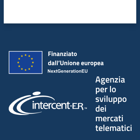
Seguici
su
Agenzia
per lo
sviluppo
dei
mercati
telematici