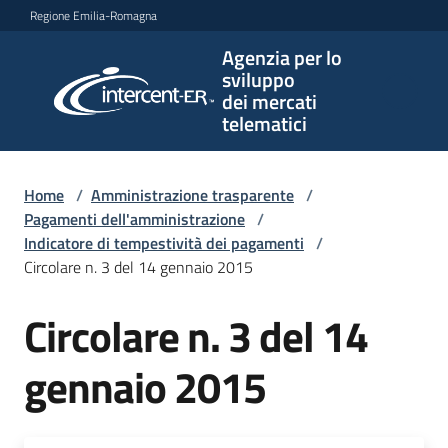
Vai al contenuto
Vai alla navigazione
Vai al footer
Regione Emilia-Romagna
Agenzia per lo
Agenzia
sviluppo
per lo
dei mercati
sviluppo
telematici
dei
mercati
telematici
Home
/
Amministrazione trasparente
/
Pagamenti dell'amministrazione
/
Indicatore di tempestività dei pagamenti
/
Circolare n. 3 del 14 gennaio 2015
L'Agenzia
Circolare n. 3 del 14
Bandi
gennaio 2015
e
strumenti
di