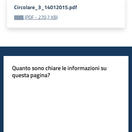
acquisto
Circolare_3_14012015.pdf
(
PDF
-
270,7 KB
)
Supporto
Piattaforme
telematiche
Quanto sono chiare le informazioni su
questa pagina?
Valuta da 1 a 5 stelle
English
site