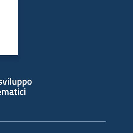
sviluppo
ematici