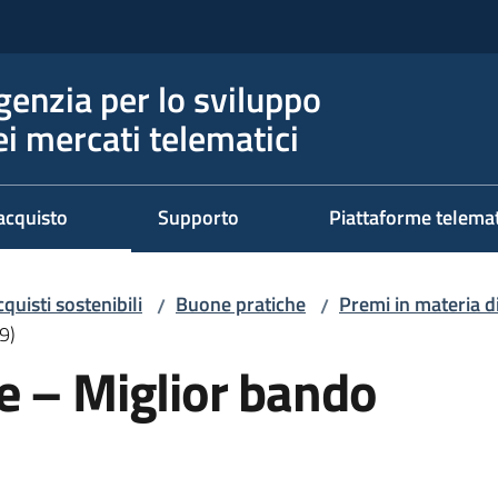
genzia per lo sviluppo
ei mercati telematici
acquisto
Supporto
Piattaforme telema
quisti sostenibili
Buone pratiche
Premi in materia di
/
/
9)
e – Miglior bando