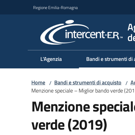
Vai al contenuto
Vai alla navigazione
Vai al footer
Regione Emilia-Romagna
A
d
L'Agenzia
Bandi e strumenti di 
Home
Bandi e strumenti di acquisto
Ac
/
/
Menzione speciale – Miglior bando verde (201
Menzione special
verde (2019)