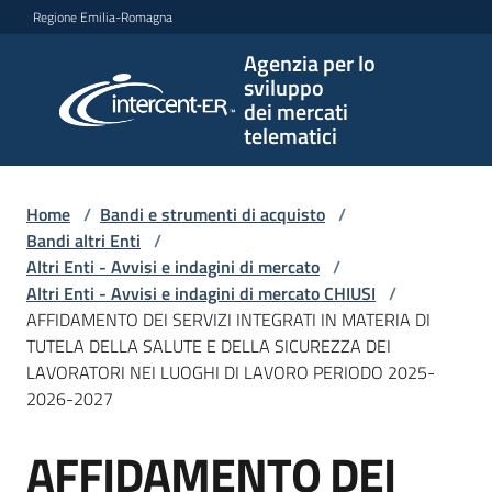
Vai al contenuto
Vai alla navigazione
Vai al footer
Regione Emilia-Romagna
Agenzia per lo
Agenzia
sviluppo
per lo
dei mercati
sviluppo
telematici
dei
mercati
telematici
Home
/
Bandi e strumenti di acquisto
/
Bandi altri Enti
/
Altri Enti - Avvisi e indagini di mercato
/
Altri Enti - Avvisi e indagini di mercato CHIUSI
/
L'Agenzia
AFFIDAMENTO DEI SERVIZI INTEGRATI IN MATERIA DI
TUTELA DELLA SALUTE E DELLA SICUREZZA DEI
LAVORATORI NEI LUOGHI DI LAVORO PERIODO 2025-
2026-2027
Bandi
e
AFFIDAMENTO DEI
strumenti
Salta al contenuto
di