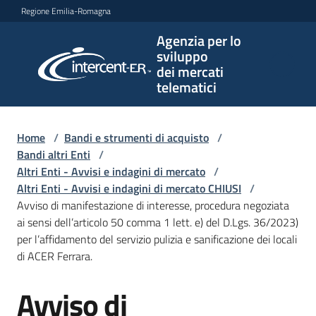
Vai al contenuto
Vai alla navigazione
Vai al footer
Regione Emilia-Romagna
Agenzia per lo
Agenzia
sviluppo
per lo
dei mercati
sviluppo
telematici
dei
mercati
telematici
Home
/
Bandi e strumenti di acquisto
/
Bandi altri Enti
/
Altri Enti - Avvisi e indagini di mercato
/
Altri Enti - Avvisi e indagini di mercato CHIUSI
/
L'Agenzia
Avviso di manifestazione di interesse, procedura negoziata
ai sensi dell’articolo 50 comma 1 lett. e) del D.Lgs. 36/2023)
per l’affidamento del servizio pulizia e sanificazione dei locali
di ACER Ferrara.
Bandi
e
Avviso di
strumenti
Salta al contenuto
di