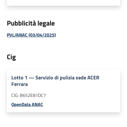
Pubblicità legale
PVL/ANAC (03/04/2025)
Cig
Lotto
1
—
Servizio di pulizia sede ACER
Ferrara
CIG:
B652E81DC7
OpenData ANAC