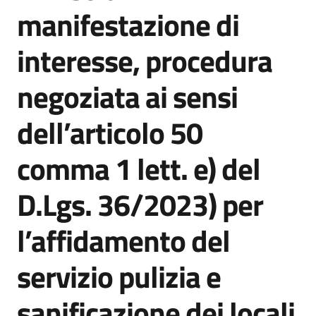
acquisto
manifestazione di
interesse, procedura
Supporto
negoziata ai sensi
dell’articolo 50
Piattaforme
telematiche
comma 1 lett. e) del
D.Lgs. 36/2023) per
l’affidamento del
English
servizio pulizia e
site
sanificazione dei locali