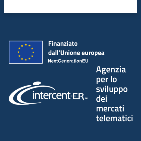
Agenzia
per lo
sviluppo
dei
mercati
telematici