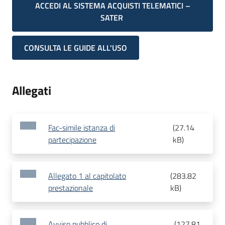
ACCEDI AL SISTEMA ACQUISTI TELEMATICI –
SATER
CONSULTA LE GUIDE ALL'USO
Allegati
Fac-simile istanza di
(
27.14
partecipazione
kB
)
Allegato 1 al capitolato
(
283.82
prestazionale
kB
)
Avviso pubblico di
(
127.81