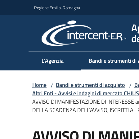
Vai al contenuto
Vai alla navigazione
Vai al footer
Regione Emilia-Romagna
A
d
L'Agenzia
Bandi e strumenti di 
Home
Bandi e strumenti di acquisto
Ba
/
/
Altri Enti - Avvisi e indagini di mercato CHIUS
AVVISO DI MANIFESTAZIONE DI INTERESSE ar
DELLA SCADENZA DELL’AVVISO, ISCRITTI AL
Salta al contenuto
AVVISO DI MANI