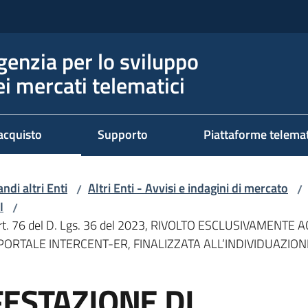
genzia per lo sviluppo
ei mercati telematici
acquisto
Supporto
Piattaforme telema
ndi altri Enti
Altri Enti - Avvisi e indagini di mercato
/
/
I
/
t. 76 del D. Lgs. 36 del 2023, RIVOLTO ESCLUSIVAMENTE
 PORTALE INTERCENT-ER, FINALIZZATA ALL’INDIVIDUAZIO
FESTAZIONE DI