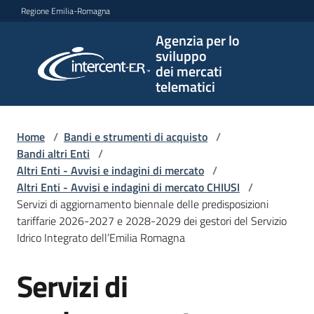
Vai al contenuto
Vai alla navigazione
Vai al footer
Regione Emilia-Romagna
Agenzia per lo
Agenzia
sviluppo
per lo
dei mercati
sviluppo
telematici
dei
mercati
telematici
Home
/
Bandi e strumenti di acquisto
/
Bandi altri Enti
/
Altri Enti - Avvisi e indagini di mercato
/
Altri Enti - Avvisi e indagini di mercato CHIUSI
/
L'Agenzia
Servizi di aggiornamento biennale delle predisposizioni
tariffarie 2026-2027 e 2028-2029 dei gestori del Servizio
Idrico Integrato dell’Emilia Romagna
Bandi
Servizi di
e
Salta al contenuto
strumenti
di