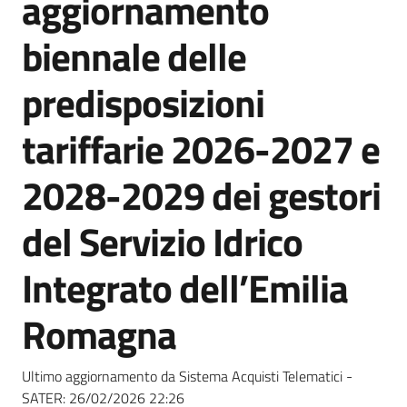
aggiornamento
acquisto
biennale delle
Supporto
predisposizioni
tariffarie 2026-2027 e
Piattaforme
2028-2029 dei gestori
telematiche
del Servizio Idrico
Integrato dell’Emilia
Romagna
English
site
Ultimo aggiornamento da Sistema Acquisti Telematici -
SATER:
26/02/2026 22:26