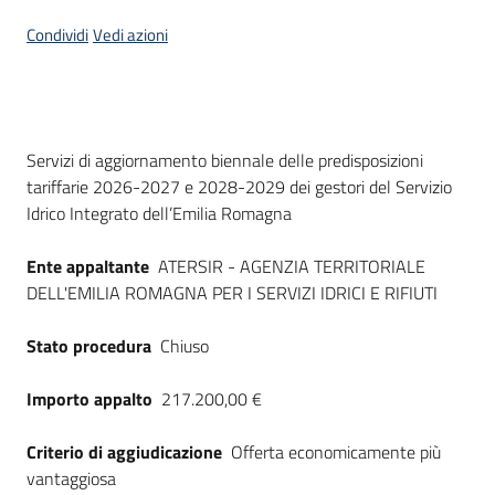
Seguici
Condividi
Vedi azioni
su
Dati del bando
Servizi di aggiornamento biennale delle predisposizioni
tariffarie 2026-2027 e 2028-2029 dei gestori del Servizio
Idrico Integrato dell’Emilia Romagna
Ente appaltante
ATERSIR - AGENZIA TERRITORIALE
DELL'EMILIA ROMAGNA PER I SERVIZI IDRICI E RIFIUTI
Stato procedura
Chiuso
Importo appalto
217.200,00 €
Criterio di aggiudicazione
Offerta economicamente più
vantaggiosa