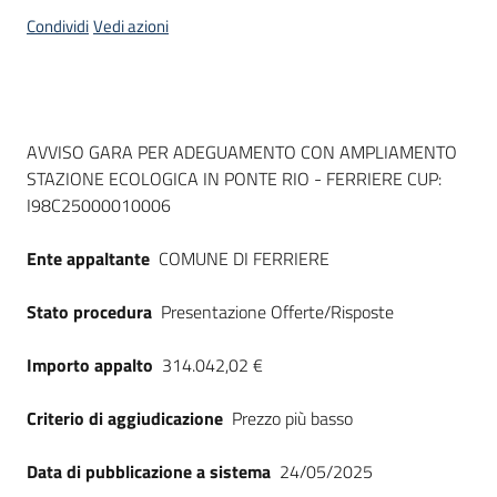
acquisto
Condividi
Vedi azioni
Supporto
Dati del bando
AVVISO GARA PER ADEGUAMENTO CON AMPLIAMENTO
STAZIONE ECOLOGICA IN PONTE RIO - FERRIERE CUP:
Piattaforme
I98C25000010006
telematiche
Ente appaltante
COMUNE DI FERRIERE
Stato procedura
Presentazione Offerte/Risposte
Importo appalto
314.042,02 €
English
site
Criterio di aggiudicazione
Prezzo più basso
Data di pubblicazione a sistema
24/05/2025