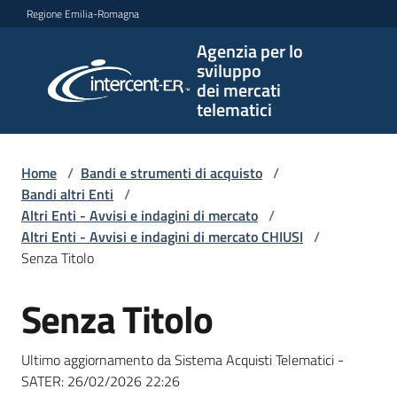
Vai al contenuto
Vai alla navigazione
Vai al footer
Regione Emilia-Romagna
Agenzia per lo
Agenzia
sviluppo
per lo
dei mercati
sviluppo
telematici
dei
mercati
telematici
Home
/
Bandi e strumenti di acquisto
/
Bandi altri Enti
/
Altri Enti - Avvisi e indagini di mercato
/
Altri Enti - Avvisi e indagini di mercato CHIUSI
/
L'Agenzia
Senza Titolo
Senza Titolo
Salta al contenuto
Bandi
e
Ultimo aggiornamento da Sistema Acquisti Telematici -
strumenti
SATER:
26/02/2026 22:26
di