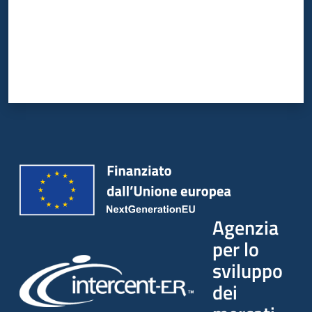
Agenzia
per lo
sviluppo
dei