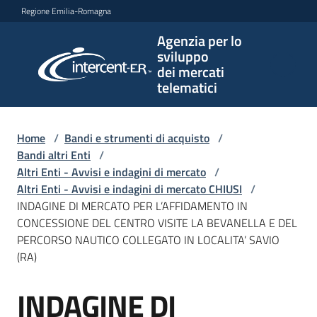
Vai al contenuto
Vai alla navigazione
Vai al footer
Regione Emilia-Romagna
Agenzia per lo
Agenzia
sviluppo
per lo
dei mercati
sviluppo
telematici
dei
mercati
telematici
Home
/
Bandi e strumenti di acquisto
/
Bandi altri Enti
/
Altri Enti - Avvisi e indagini di mercato
/
Altri Enti - Avvisi e indagini di mercato CHIUSI
/
L'Agenzia
INDAGINE DI MERCATO PER L’AFFIDAMENTO IN
CONCESSIONE DEL CENTRO VISITE LA BEVANELLA E DEL
PERCORSO NAUTICO COLLEGATO IN LOCALITA’ SAVIO
(RA)
Bandi
e
INDAGINE DI
strumenti
Salta al contenuto
di