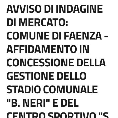
AVVISO DI INDAGINE
acquisto
Salta al contenuto
DI MERCATO:
Supporto
COMUNE DI FAENZA -
AFFIDAMENTO IN
Piattaforme
telematiche
CONCESSIONE DELLA
GESTIONE DELLO
STADIO COMUNALE
English
"B. NERI" E DEL
site
CENTRO SPORTIVO "S.