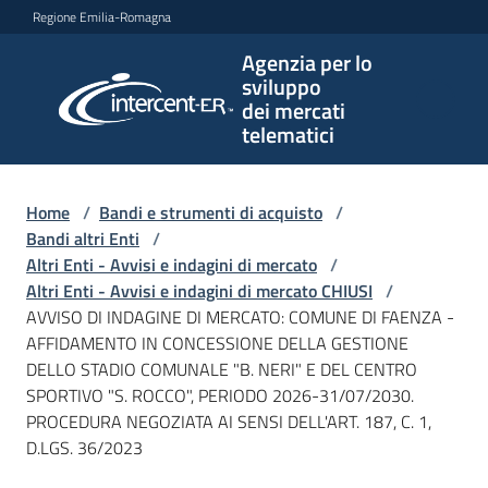
Vai al contenuto
Vai alla navigazione
Vai al footer
Regione Emilia-Romagna
Agenzia per lo
Agenzia
sviluppo
per lo
dei mercati
sviluppo
telematici
dei
mercati
telematici
Home
/
Bandi e strumenti di acquisto
/
Bandi altri Enti
/
Altri Enti - Avvisi e indagini di mercato
/
Altri Enti - Avvisi e indagini di mercato CHIUSI
/
L'Agenzia
AVVISO DI INDAGINE DI MERCATO: COMUNE DI FAENZA -
AFFIDAMENTO IN CONCESSIONE DELLA GESTIONE
DELLO STADIO COMUNALE "B. NERI" E DEL CENTRO
SPORTIVO "S. ROCCO", PERIODO 2026-31/07/2030.
Bandi
PROCEDURA NEGOZIATA AI SENSI DELL'ART. 187, C. 1,
e
D.LGS. 36/2023
strumenti
di