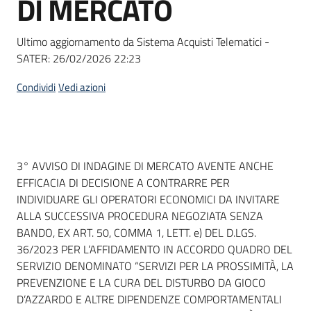
DI MERCATO
acquisto
Ultimo aggiornamento da Sistema Acquisti Telematici -
SATER:
26/02/2026 22:23
Supporto
Condividi
Vedi azioni
Piattaforme
telematiche
Dati del bando
3° AVVISO DI INDAGINE DI MERCATO AVENTE ANCHE
EFFICACIA DI DECISIONE A CONTRARRE PER
INDIVIDUARE GLI OPERATORI ECONOMICI DA INVITARE
ALLA SUCCESSIVA PROCEDURA NEGOZIATA SENZA
BANDO, EX ART. 50, COMMA 1, LETT. e) DEL D.LGS.
English
36/2023 PER L’AFFIDAMENTO IN ACCORDO QUADRO DEL
site
SERVIZIO DENOMINATO “SERVIZI PER LA PROSSIMITÀ, LA
PREVENZIONE E LA CURA DEL DISTURBO DA GIOCO
D’AZZARDO E ALTRE DIPENDENZE COMPORTAMENTALI