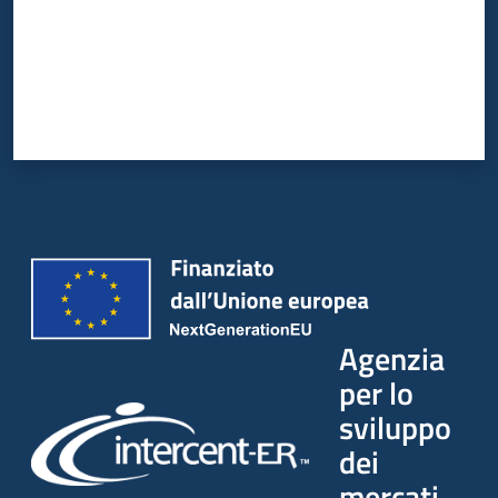
Agenzia
per lo
sviluppo
dei
mercati