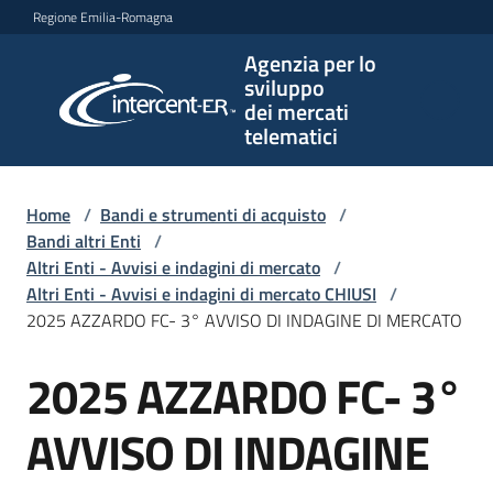
Vai al contenuto
Vai alla navigazione
Vai al footer
Regione Emilia-Romagna
Agenzia per lo
Agenzia
sviluppo
per lo
dei mercati
sviluppo
telematici
dei
mercati
telematici
Home
/
Bandi e strumenti di acquisto
/
Bandi altri Enti
/
Altri Enti - Avvisi e indagini di mercato
/
Altri Enti - Avvisi e indagini di mercato CHIUSI
/
L'Agenzia
2025 AZZARDO FC- 3° AVVISO DI INDAGINE DI MERCATO
2025 AZZARDO FC- 3°
Salta al contenuto
Bandi
e
AVVISO DI INDAGINE
strumenti
di