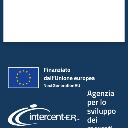
Agenzia
per lo
sviluppo
dei