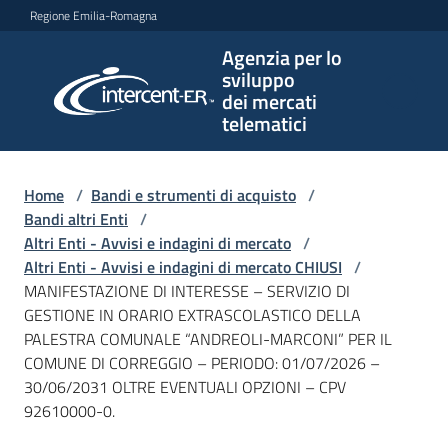
Vai al contenuto
Vai alla navigazione
Vai al footer
Regione Emilia-Romagna
Agenzia per lo
Agenzia
sviluppo
per lo
dei mercati
sviluppo
telematici
dei
mercati
telematici
Home
/
Bandi e strumenti di acquisto
/
Bandi altri Enti
/
Altri Enti - Avvisi e indagini di mercato
/
Altri Enti - Avvisi e indagini di mercato CHIUSI
/
L'Agenzia
MANIFESTAZIONE DI INTERESSE – SERVIZIO DI
GESTIONE IN ORARIO EXTRASCOLASTICO DELLA
PALESTRA COMUNALE “ANDREOLI-MARCONI” PER IL
COMUNE DI CORREGGIO – PERIODO: 01/07/2026 –
Bandi
30/06/2031 OLTRE EVENTUALI OPZIONI – CPV
e
92610000-0.
strumenti
di