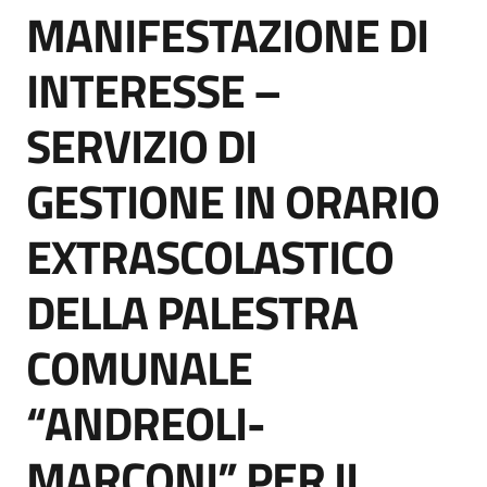
MANIFESTAZIONE DI
acquisto
Salta al contenuto
INTERESSE –
Supporto
SERVIZIO DI
GESTIONE IN ORARIO
Piattaforme
telematiche
EXTRASCOLASTICO
DELLA PALESTRA
COMUNALE
English
“ANDREOLI-
site
MARCONI” PER IL