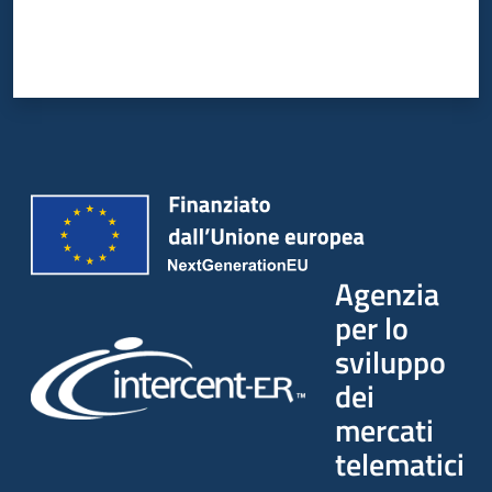
Agenzia
per lo
sviluppo
dei
mercati
telematici