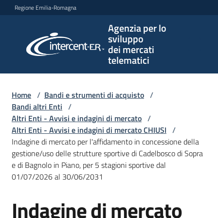
Vai al contenuto
Vai alla navigazione
Vai al footer
Regione Emilia-Romagna
Agenzia per lo
Agenzia
sviluppo
per lo
dei mercati
sviluppo
telematici
dei
mercati
telematici
Home
/
Bandi e strumenti di acquisto
/
Bandi altri Enti
/
Altri Enti - Avvisi e indagini di mercato
/
Altri Enti - Avvisi e indagini di mercato CHIUSI
/
L'Agenzia
Indagine di mercato per l'affidamento in concessione della
gestione/uso delle strutture sportive di Cadelbosco di Sopra
e di Bagnolo in Piano, per 5 stagioni sportive dal
01/07/2026 al 30/06/2031
Bandi
e
Indagine di mercato
strumenti
Salta al contenuto
di