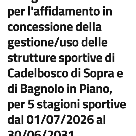
acquisto
per l'affidamento in
concessione della
Supporto
gestione/uso delle
strutture sportive di
Piattaforme
telematiche
Cadelbosco di Sopra e
di Bagnolo in Piano,
per 5 stagioni sportive
English
dal 01/07/2026 al
site
30/06/2031