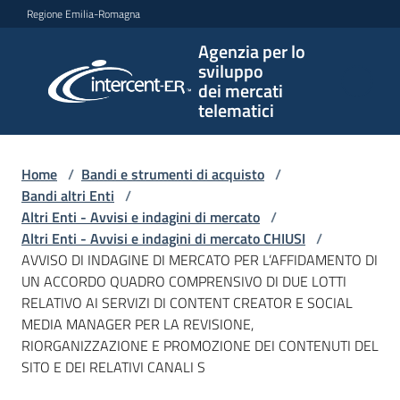
Vai al contenuto
Vai alla navigazione
Vai al footer
Regione Emilia-Romagna
Agenzia per lo
Agenzia
sviluppo
per lo
dei mercati
sviluppo
telematici
dei
mercati
telematici
Home
/
Bandi e strumenti di acquisto
/
Bandi altri Enti
/
Altri Enti - Avvisi e indagini di mercato
/
Altri Enti - Avvisi e indagini di mercato CHIUSI
/
L'Agenzia
AVVISO DI INDAGINE DI MERCATO PER L’AFFIDAMENTO DI
UN ACCORDO QUADRO COMPRENSIVO DI DUE LOTTI
RELATIVO AI SERVIZI DI CONTENT CREATOR E SOCIAL
MEDIA MANAGER PER LA REVISIONE,
Bandi
RIORGANIZZAZIONE E PROMOZIONE DEI CONTENUTI DEL
e
SITO E DEI RELATIVI CANALI S
strumenti
di