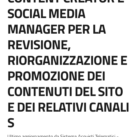
Seguici
SOCIAL MEDIA
su
MANAGER PER LA
REVISIONE,
RIORGANIZZAZIONE E
PROMOZIONE DEI
CONTENUTI DEL SITO
E DEI RELATIVI CANALI
S
Ultimo aggiornamento da Sistema Acquisti Telematici -