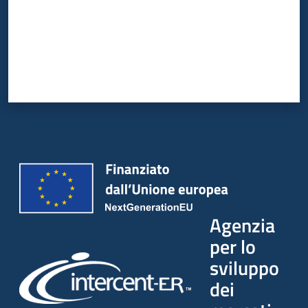
Agenzia
per lo
sviluppo
dei