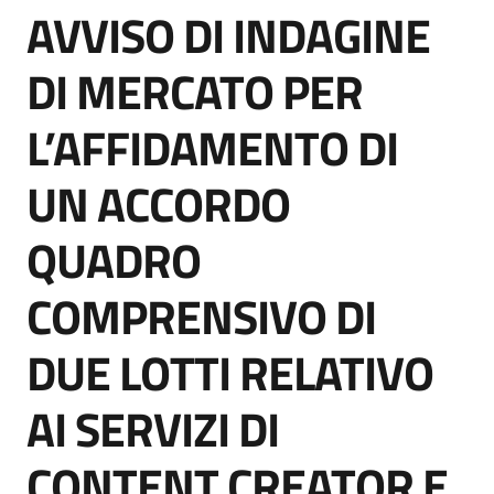
AVVISO DI INDAGINE
acquisto
Salta al contenuto
DI MERCATO PER
Supporto
L’AFFIDAMENTO DI
UN ACCORDO
Piattaforme
telematiche
QUADRO
COMPRENSIVO DI
DUE LOTTI RELATIVO
English
AI SERVIZI DI
site
CONTENT CREATOR E