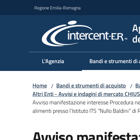
Vai al contenuto
Vai alla navigazione
Vai al footer
Regione Emilia-Romagna
A
d
L'Agenzia
Bandi e strumenti di 
Home
Bandi e strumenti di acquisto
Ba
/
/
Altri Enti - Avvisi e indagini di mercato CHIUS
Avviso manifestazione interesse Procedura nego
alimenti presso l’Istituto ITS “Nullo Baldini” d
Salta al contenuto
Avviso manifesta