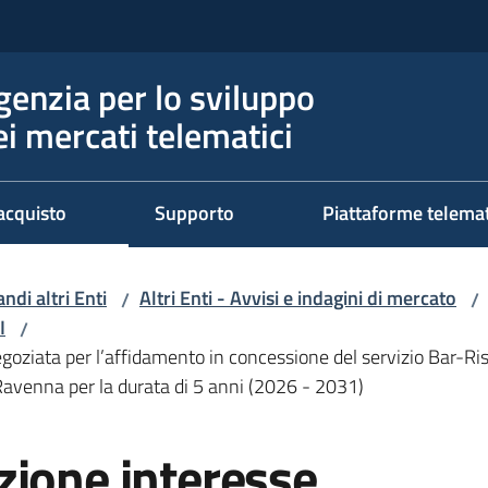
genzia per lo sviluppo
ei mercati telematici
acquisto
Supporto
Piattaforme telema
ndi altri Enti
Altri Enti - Avvisi e indagini di mercato
/
/
I
/
ziata per l’affidamento in concessione del servizio Bar-Rist
i Ravenna per la durata di 5 anni (2026 - 2031)
zione interesse