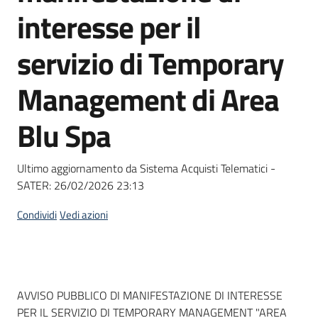
acquisto
interesse per il
servizio di Temporary
Supporto
Management di Area
Blu Spa
Piattaforme
telematiche
Ultimo aggiornamento da Sistema Acquisti Telematici -
SATER:
26/02/2026 23:13
Condividi
Vedi azioni
English
site
Dati del bando
AVVISO PUBBLICO DI MANIFESTAZIONE DI INTERESSE
PER IL SERVIZIO DI TEMPORARY MANAGEMENT "AREA