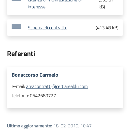
interesse
kB
)
Schema di contratto
(
413.48 kB
)
Referenti
Bonaccorso Carmelo
e-mail:
areacontratti@cert.areablu.com
telefono:
0542689727
Ultimo aggiornamento
:
18-02-2019, 10:47