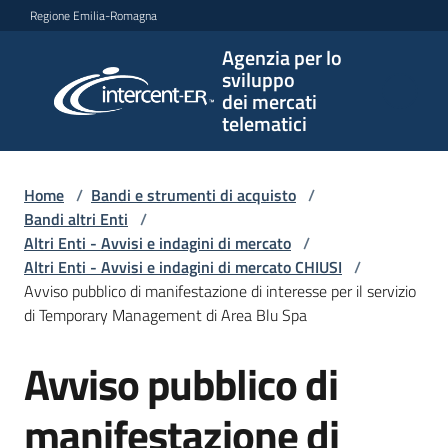
Vai al contenuto
Vai alla navigazione
Vai al footer
Regione Emilia-Romagna
Agenzia per lo
Agenzia
sviluppo
per lo
dei mercati
sviluppo
telematici
dei
mercati
telematici
Home
/
Bandi e strumenti di acquisto
/
Bandi altri Enti
/
Altri Enti - Avvisi e indagini di mercato
/
Altri Enti - Avvisi e indagini di mercato CHIUSI
/
L'Agenzia
Avviso pubblico di manifestazione di interesse per il servizio
di Temporary Management di Area Blu Spa
Avviso pubblico di
Bandi
Salta al contenuto
e
strumenti
manifestazione di
di