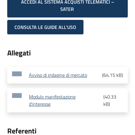
ACCEDI AL SISTEMA ACQUISTI TELEMATICI –
SATER
CONSULTA LE GUIDE ALL'USO
Allegati
Avviso di indagine di mercato
(
64.15 kB
)
Modulo manifestazione
(
40.33
d'interesse
kB
)
Referenti