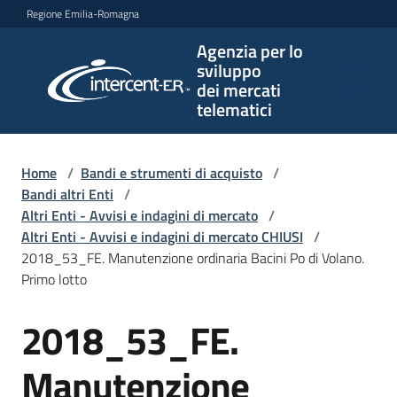
Vai al contenuto
Vai alla navigazione
Vai al footer
Regione Emilia-Romagna
Agenzia per lo
Agenzia
sviluppo
per lo
dei mercati
sviluppo
telematici
dei
mercati
telematici
Home
/
Bandi e strumenti di acquisto
/
Bandi altri Enti
/
Altri Enti - Avvisi e indagini di mercato
/
Altri Enti - Avvisi e indagini di mercato CHIUSI
/
L'Agenzia
2018_53_FE. Manutenzione ordinaria Bacini Po di Volano.
Primo lotto
2018_53_FE.
Bandi
Salta al contenuto
e
strumenti
Manutenzione
di