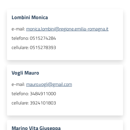
Lombini Monica
e-mail:
monica.lombini@regione.emilia-romagna.it
telefono:
0515274284
cellulare:
0515278393
Vogli Mauro
e-mail:
mauro.vogli@gmail.com
telefono:
3484911000
cellulare:
3924101803
Marino Vita Giuseppa