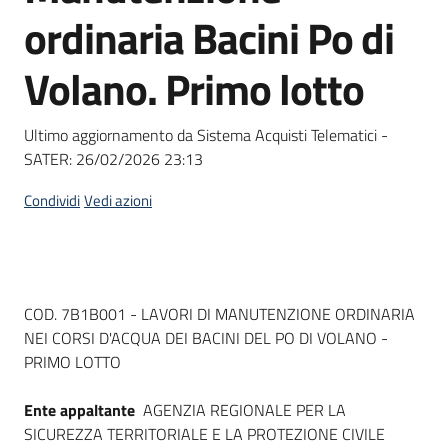
acquisto
ordinaria Bacini Po di
Volano. Primo lotto
Supporto
Ultimo aggiornamento da Sistema Acquisti Telematici -
SATER:
26/02/2026 23:13
Piattaforme
telematiche
Condividi
Vedi azioni
Dati del bando
COD. 7B1B001 - LAVORI DI MANUTENZIONE ORDINARIA
NEI CORSI D'ACQUA DEI BACINI DEL PO DI VOLANO -
English
PRIMO LOTTO
site
Ente appaltante
AGENZIA REGIONALE PER LA
SICUREZZA TERRITORIALE E LA PROTEZIONE CIVILE