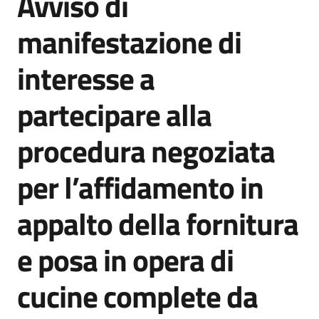
Avviso di
acquisto
manifestazione di
interesse a
Supporto
partecipare alla
Piattaforme
procedura negoziata
telematiche
per l’affidamento in
appalto della fornitura
e posa in opera di
English
site
cucine complete da