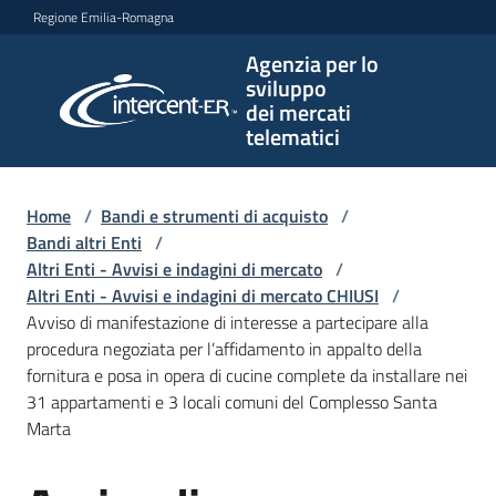
Vai al contenuto
Vai alla navigazione
Vai al footer
Regione Emilia-Romagna
Agenzia per lo
Agenzia
sviluppo
per lo
dei mercati
sviluppo
telematici
dei
mercati
telematici
Home
/
Bandi e strumenti di acquisto
/
Bandi altri Enti
/
Altri Enti - Avvisi e indagini di mercato
/
Altri Enti - Avvisi e indagini di mercato CHIUSI
/
L'Agenzia
Avviso di manifestazione di interesse a partecipare alla
procedura negoziata per l’affidamento in appalto della
fornitura e posa in opera di cucine complete da installare nei
31 appartamenti e 3 locali comuni del Complesso Santa
Bandi
Marta
e
strumenti
di
Salta al contenuto