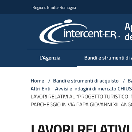
Vai al contenuto
Vai alla navigazione
Vai al footer
Regione Emilia-Romagna
A
d
L'Agenzia
Bandi e strumenti di 
Home
Bandi e strumenti di acquisto
Ba
/
/
Altri Enti - Avvisi e indagini di mercato CHIUS
LAVORI RELATIVI AL “PROGETTO TURISTICO
PARCHEGGIO IN VIA PAPA GIOVANNI XIII AN
Salta al contenuto
LAVORI RELATIV