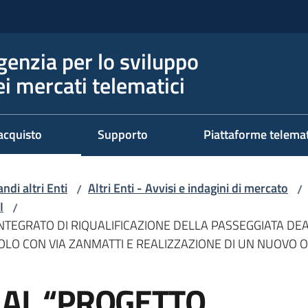
genzia per lo sviluppo
ei mercati telematici
acquisto
Supporto
Piattaforme telema
ndi altri Enti
Altri Enti - Avvisi e indagini di mercato
/
/
I
/
 INTEGRATO DI RIQUALIFICAZIONE DELLA PASSEGGIATA DE
GOLO CON VIA ZANMATTI E REALIZZAZIONE DI UN NUOVO O
I AL “PROGETTO