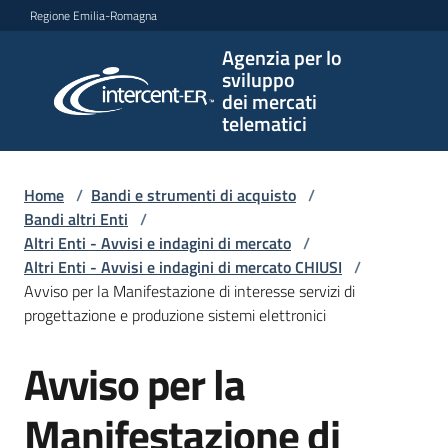
Vai al contenuto
Vai alla navigazione
Vai al footer
Regione Emilia-Romagna
Agenzia per lo
Agenzia
sviluppo
per lo
dei mercati
sviluppo
telematici
dei
mercati
telematici
Home
/
Bandi e strumenti di acquisto
/
Bandi altri Enti
/
Altri Enti - Avvisi e indagini di mercato
/
Altri Enti - Avvisi e indagini di mercato CHIUSI
/
L'Agenzia
Avviso per la Manifestazione di interesse servizi di
progettazione e produzione sistemi elettronici
Avviso per la
Bandi
Salta al contenuto
e
strumenti
Manifestazione di
di