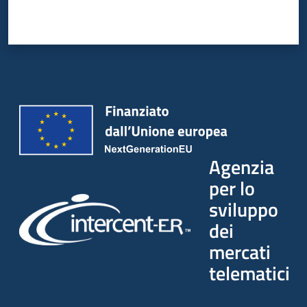
Agenzia
per lo
sviluppo
dei
mercati
telematici