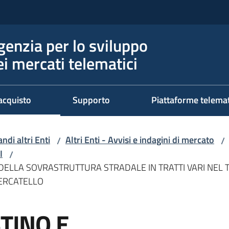
genzia per lo sviluppo
ei mercati telematici
acquisto
Supporto
Piattaforme telema
ndi altri Enti
Altri Enti - Avvisi e indagini di mercato
/
/
I
/
DELLA SOVRASTRUTTURA STRADALE IN TRATTI VARI NEL T
MERCATELLO
STINO E