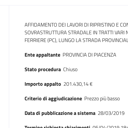
Dati del bando
AFFIDAMENTO DEI LAVORI DI RIPRISTINO E 
SOVRASTRUTTURA STRADALE IN TRATTI VARI 
FERRIERE (PC), LUNGO LA STRADA PROVINCIA
Ente appaltante
PROVINCIA DI PIACENZA
Stato procedura
Chiuso
Importo appalto
201.430,14 €
Criterio di aggiudicazione
Prezzo più basso
Data di pubblicazione a sistema
28/03/2019
Termine richiesta chiarimenti
05/04/2019 18: