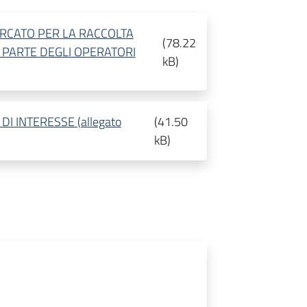
ERCATO PER LA RACCOLTA
(
78.22
A PARTE DEGLI OPERATORI
kB
)
I INTERESSE (allegato
(
41.50
kB
)