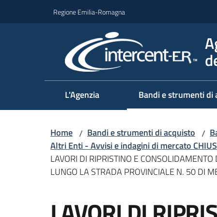
Vai al contenuto
Vai alla navigazione
Vai al footer
Regione Emilia-Romagna
A
d
L'Agenzia
Bandi e strumenti di 
Home
Bandi e strumenti di acquisto
Ba
/
/
Altri Enti - Avvisi e indagini di mercato CHIUS
LAVORI DI RIPRISTINO E CONSOLIDAMENTO 
LUNGO LA STRADA PROVINCIALE N. 50 DI 
Salta al contenuto
LAVORI DI RIPRI