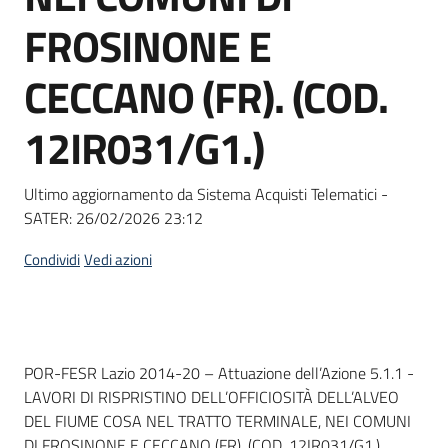
Seguici
FROSINONE E
su
CECCANO (FR). (COD.
12IR031/G1.)
Ultimo aggiornamento da Sistema Acquisti Telematici -
SATER:
26/02/2026 23:12
Condividi
Vedi azioni
Dati del bando
POR-FESR Lazio 2014-20 – Attuazione dell’Azione 5.1.1 -
LAVORI DI RISPRISTINO DELL’OFFICIOSITÀ DELL’ALVEO
DEL FIUME COSA NEL TRATTO TERMINALE, NEI COMUNI
DI FROSINONE E CECCANO (FR). (COD. 12IR031/G1.)