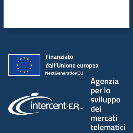
Agenzia
per lo
sviluppo
dei
mercati
telematici