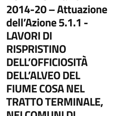
acquisto
2014-20 – Attuazione
dell’Azione 5.1.1 -
Supporto
LAVORI DI
RISPRISTINO
Piattaforme
telematiche
DELL’OFFICIOSITÀ
DELL’ALVEO DEL
FIUME COSA NEL
English
TRATTO TERMINALE,
site
NEI COMUNI DI