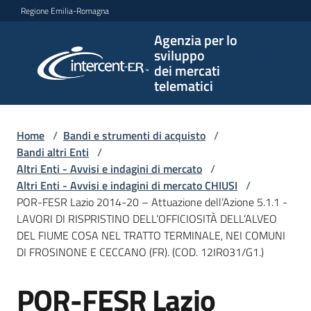
Vai al contenuto
Vai alla navigazione
Vai al footer
Regione Emilia-Romagna
Agenzia per lo
Agenzia
sviluppo
per lo
dei mercati
sviluppo
telematici
dei
mercati
telematici
Home
/
Bandi e strumenti di acquisto
/
Bandi altri Enti
/
Altri Enti - Avvisi e indagini di mercato
/
Altri Enti - Avvisi e indagini di mercato CHIUSI
/
L'Agenzia
POR-FESR Lazio 2014-20 – Attuazione dell’Azione 5.1.1 -
LAVORI DI RISPRISTINO DELL’OFFICIOSITÀ DELL’ALVEO
DEL FIUME COSA NEL TRATTO TERMINALE, NEI COMUNI
DI FROSINONE E CECCANO (FR). (COD. 12IR031/G1.)
Bandi
e
POR-FESR Lazio
strumenti
Salta al contenuto
di