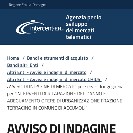
Vai al contenuto
Vai alla navigazione
Vai al footer
Regione Emilia-Romagna
Agenzia per lo
Agenzia
sviluppo
per lo
dei mercati
sviluppo
telematici
dei
mercati
telematici
Home
/
Bandi e strumenti di acquisto
/
Bandi altri Enti
/
Altri Enti - Avvisi e indagini di mercato
/
Altri Enti - Avvisi e indagini di mercato CHIUSI
/
L'Agenzia
AVVISO DI INDAGINE DI MERCATO per servizi di ingegneria
per “INTERVENTI DI RIPARAZIONE DEL DANNO E
ADEGUAMENTO OPERE DI URBANIZZAZIONE FRAZIONE
TERRACINO IN COMUNE DI ACCUMOLI”
Bandi
e
AVVISO DI INDAGINE
strumenti
Salta al contenuto
di