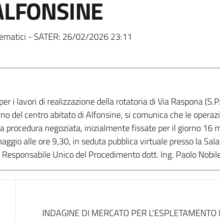
 ALFONSINE
ematici - SATER:
26/02/2026 23:11
per i lavori di realizzazione della rotatoria di Via Raspona (S.
erno del centro abitato di Alfonsine, si comunica che le operazi
a procedura negoziata, inizialmente fissate per il giorno 16 m
aggio alle ore 9,30, in seduta pubblica virtuale presso la Sal
il Responsabile Unico del Procedimento dott. Ing. Paolo Nobil
Dati del bando
INDAGINE DI MERCATO PER L'ESPLETAMENTO