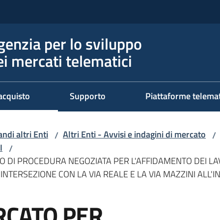
genzia per lo sviluppo
ei mercati telematici
acquisto
Supporto
Piattaforme telema
ndi altri Enti
Altri Enti - Avvisi e indagini di mercato
/
/
I
/
O DI PROCEDURA NEGOZIATA PER L'AFFIDAMENTO DEI LA
NTERSEZIONE CON LA VIA REALE E LA VIA MAZZINI ALL'
RCATO PER