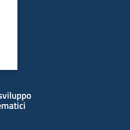
sviluppo
ematici