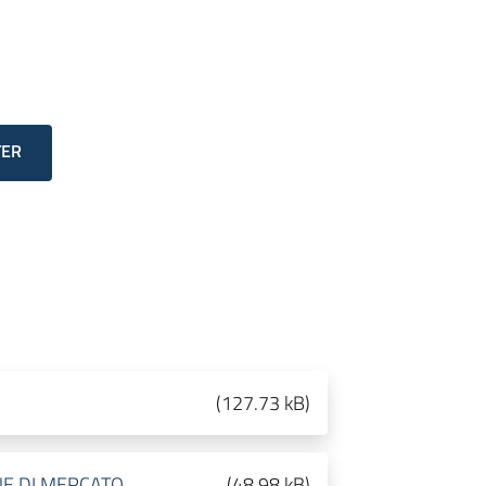
TER
(
127.73 kB
)
INE DI MERCATO
(
48.98 kB
)