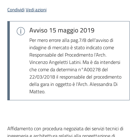
Seguici
Condividi
Vedi azioni
su
Avviso
15 maggio 2019
Per mero errore alla pag.7/8 dell'avviso di
indagine di mercato è stato indicato come
Responsabile del Procedimento l’Arch.
Vincenzo Angeletti Latini. Ma è da intendersi
che come da determina n°A00278 del
22/03/2018 il responsabile del procedimento
della gara in oggetto è l'Arch. Alessandra Di
Matteo.
Dati del bando
Affidamento con procedura negoziata dei servizi tecnici di
ingegneria e architettura relativi alla progettazione di