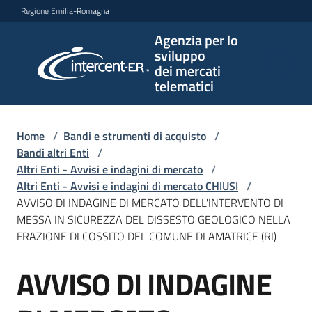
Vai al contenuto
Vai alla navigazione
Vai al footer
Regione Emilia-Romagna
Agenzia per lo
Agenzia
sviluppo
per lo
dei mercati
sviluppo
telematici
dei
mercati
telematici
Home
/
Bandi e strumenti di acquisto
/
Bandi altri Enti
/
Altri Enti - Avvisi e indagini di mercato
/
Altri Enti - Avvisi e indagini di mercato CHIUSI
/
L'Agenzia
AVVISO DI INDAGINE DI MERCATO DELL'INTERVENTO DI
MESSA IN SICUREZZA DEL DISSESTO GEOLOGICO NELLA
FRAZIONE DI COSSITO DEL COMUNE DI AMATRICE (RI)
Bandi
AVVISO DI INDAGINE
e
Salta al contenuto
strumenti
di