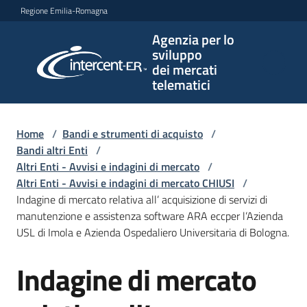
Vai al contenuto
Vai alla navigazione
Vai al footer
Regione Emilia-Romagna
Agenzia per lo
Agenzia
sviluppo
per lo
dei mercati
sviluppo
telematici
dei
mercati
telematici
Home
/
Bandi e strumenti di acquisto
/
Bandi altri Enti
/
Altri Enti - Avvisi e indagini di mercato
/
Altri Enti - Avvisi e indagini di mercato CHIUSI
/
L'Agenzia
Indagine di mercato relativa all’ acquisizione di servizi di
manutenzione e assistenza software ARA eccper l’Azienda
USL di Imola e Azienda Ospedaliero Universitaria di Bologna.
Bandi
Indagine di mercato
e
Salta al contenuto
strumenti
di