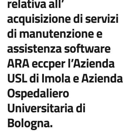
relativa all’
acquisto
acquisizione di servizi
Supporto
di manutenzione e
assistenza software
Piattaforme
ARA eccper l’Azienda
telematiche
USL di Imola e Azienda
Ospedaliero
Universitaria di
English
site
Bologna.