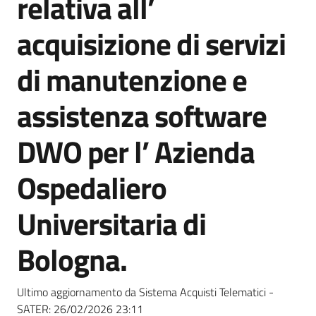
relativa all’
acquisto
acquisizione di servizi
Supporto
di manutenzione e
assistenza software
Piattaforme
DWO per l’ Azienda
telematiche
Ospedaliero
Universitaria di
Bologna.
English
site
Ultimo aggiornamento da Sistema Acquisti Telematici -
SATER:
26/02/2026 23:11