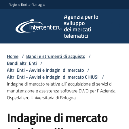
Vai al contenuto
Vai alla navigazione
Vai al footer
Regione Emilia-Romagna
Agenzia per lo
Agenzia
sviluppo
per lo
dei mercati
sviluppo
telematici
dei
mercati
telematici
Home
/
Bandi e strumenti di acquisto
/
Bandi altri Enti
/
Altri Enti - Avvisi e indagini di mercato
/
Altri Enti - Avvisi e indagini di mercato CHIUSI
/
L'Agenzia
Indagine di mercato relativa all’ acquisizione di servizi di
manutenzione e assistenza software DWO per l’ Azienda
Ospedaliero Universitaria di Bologna.
Bandi
Indagine di mercato
e
Salta al contenuto
strumenti
di