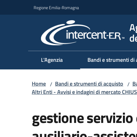
Vai al contenuto
Vai alla navigazione
Vai al footer
Regione Emilia-Romagna
A
d
L'Agenzia
Bandi e strumenti di 
Home
Bandi e strumenti di acquisto
Ba
/
/
Altri Enti - Avvisi e indagini di mercato CHIUS
Salta al contenuto
gestione servizio
ausiliario-assiste