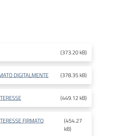
(
373.20 kB
)
RMATO DIGITALMENTE
(
378.35 kB
)
NTERESSE
(
449.12 kB
)
NTERESSE FIRMATO
(
454.27
kB
)