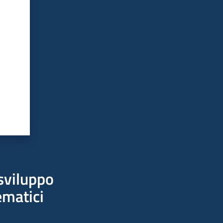
sviluppo
ematici