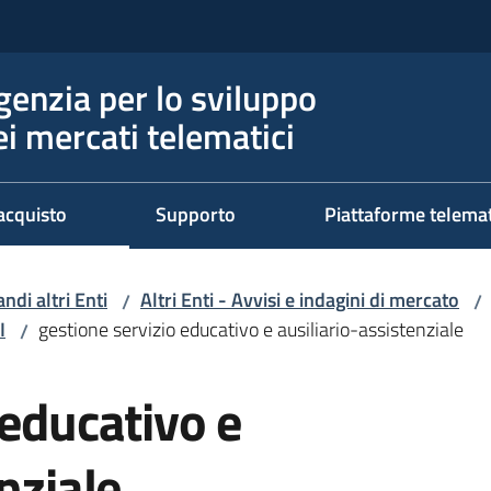
genzia per lo sviluppo
ei mercati telematici
acquisto
Supporto
Piattaforme telema
ndi altri Enti
Altri Enti - Avvisi e indagini di mercato
/
/
I
gestione servizio educativo e ausiliario-assistenziale
/
 educativo e
nziale