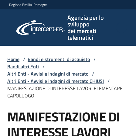
Vai al contenuto
Vai alla navigazione
Vai al footer
Regione Emilia-Romagna
Agenzia per lo
Agenzia
sviluppo
per lo
dei mercati
sviluppo
telematici
dei
mercati
telematici
Home
/
Bandi e strumenti di acquisto
/
Bandi altri Enti
/
Altri Enti - Avvisi e indagini di mercato
/
Altri Enti - Avvisi e indagini di mercato CHIUSI
/
L'Agenzia
MANIFESTAZIONE DI INTERESSE LAVORI ELEMENTARE
CAPOLUOGO
MANIFESTAZIONE DI
Bandi
Salta al contenuto
e
strumenti
INTERESSE LAVORI
di