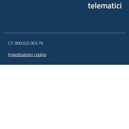
telematici
C.F. 800.625.903.79
Impostazioni cookie