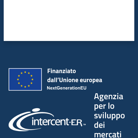
Agenzia
per lo
sviluppo
dei
mercati