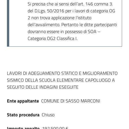
Si precisa che ai sensi dell’art. 146 comma 3.
del D.Lgs. 50/2016 per i lavori di categoria OG
2 non trova applicazione l'istituto
dell'avvalimento. Pertanto le ditte partecipanti
dovranno essere in possesso di SOA –
Categoria OG2 Classifica I.
Dati del bando
LAVORI DI ADEGUAMENTO STATICO E MIGLIORAMENTO
SISMICO DELLA SCUOLA ELEMENTARE CAPOLUOGO A
SEGUITO DELLE INDAGINI ESEGUITE
Ente appaltante
COMUNE DI SASSO MARCONI
Stato procedura
Chiuso
Importo appalto
192.500,00 €