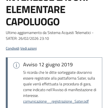
acquisto
ELEMENTARE
CAPOLUOGO
Supporto
Ultimo aggiornamento da Sistema Acquisti Telematici -
SATER:
26/02/2026 23:10
Piattaforme
telematiche
Condividi
Vedi azioni
Avviso
12 giugno 2019
Si ricorda che le ditte sorteggiate dovranno
essere registrate alla piattaforma Sater, sulla
quale verrà effettuata la procedura di gara,
English
come indicato nell'Avviso di manifestazione di
site
interesse.
comunicazione__registrazione_Sater.pdf