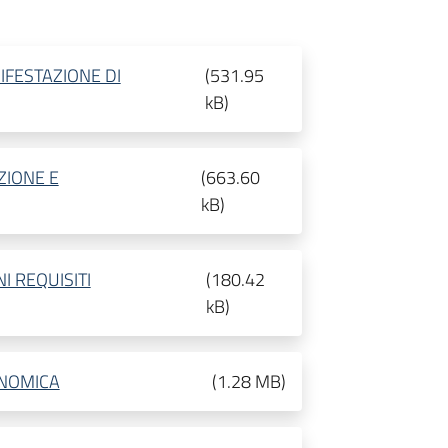
IFESTAZIONE DI
(
531.95
kB
)
ZIONE E
(
663.60
kB
)
I REQUISITI
(
180.42
kB
)
ONOMICA
(
1.28 MB
)