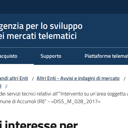
genzia per lo sviluppo
ei mercati telematici
acquisto
Supporto
Piattaforme telema
ndi altri Enti
Altri Enti - Avvisi e indagini di mercato
/
/
I
/
i servizi tecnici relativi all'"Intervento su un’area soggetta a
 comune di Accumoli (RI)” - «DISS_M_028_2017»
 interesse per