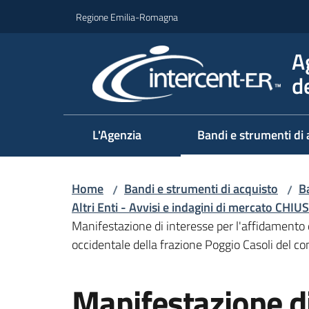
Vai al contenuto
Vai alla navigazione
Vai al footer
Regione Emilia-Romagna
A
d
L'Agenzia
Bandi e strumenti di 
Home
Bandi e strumenti di acquisto
Ba
/
/
Altri Enti - Avvisi e indagini di mercato CHIUS
Manifestazione di interesse per l'affidamento de
occidentale della frazione Poggio Casoli del
Salta al contenuto
Manifestazione di