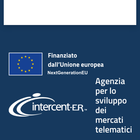
Agenzia
per lo
sviluppo
dei
mercati
telematici