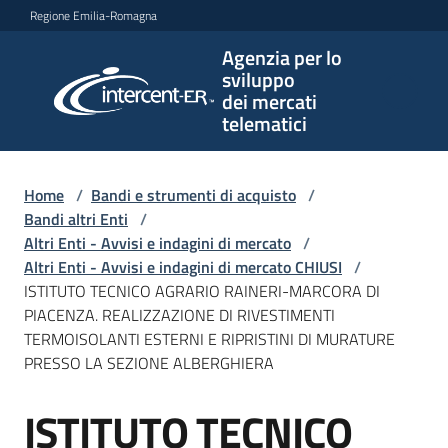
Vai al contenuto
Vai alla navigazione
Vai al footer
Regione Emilia-Romagna
Agenzia per lo
Agenzia
sviluppo
per lo
dei mercati
sviluppo
telematici
dei
mercati
telematici
Home
/
Bandi e strumenti di acquisto
/
Bandi altri Enti
/
Altri Enti - Avvisi e indagini di mercato
/
Altri Enti - Avvisi e indagini di mercato CHIUSI
/
L'Agenzia
ISTITUTO TECNICO AGRARIO RAINERI-MARCORA DI
PIACENZA. REALIZZAZIONE DI RIVESTIMENTI
TERMOISOLANTI ESTERNI E RIPRISTINI DI MURATURE
PRESSO LA SEZIONE ALBERGHIERA
Bandi
e
ISTITUTO TECNICO
strumenti
Salta al contenuto
di