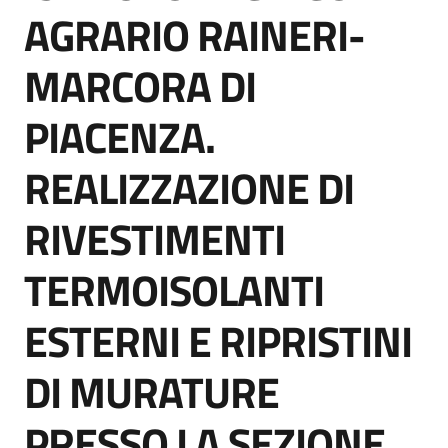
acquisto
AGRARIO RAINERI-
MARCORA DI
Supporto
PIACENZA.
REALIZZAZIONE DI
Piattaforme
telematiche
RIVESTIMENTI
TERMOISOLANTI
ESTERNI E RIPRISTINI
English
DI MURATURE
site
PRESSO LA SEZIONE