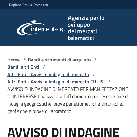
Vai al contenuto
Vai alla navigazione
Vai al footer
Regione Emilia-Romagna
Agenzia per lo
Agenzia
sviluppo
per lo
dei mercati
sviluppo
telematici
dei
mercati
telematici
Home
/
Bandi e strumenti di acquisto
/
Bandi altri Enti
/
Altri Enti - Avvisi e indagini di mercato
/
Altri Enti - Avvisi e indagini di mercato CHIUSI
/
L'Agenzia
AVVISO DI INDAGINE DI MERCATO PER MANIFESTAZIONE
DI INTERESSE finalizzata all’affidamento per l’esecuzione di
indagini geognostiche, prove penetrometriche dinamiche,
geofisiche e prove di laboratorio
Bandi
e
AVVISO DI INDAGINE
strumenti
Salta al contenuto
di