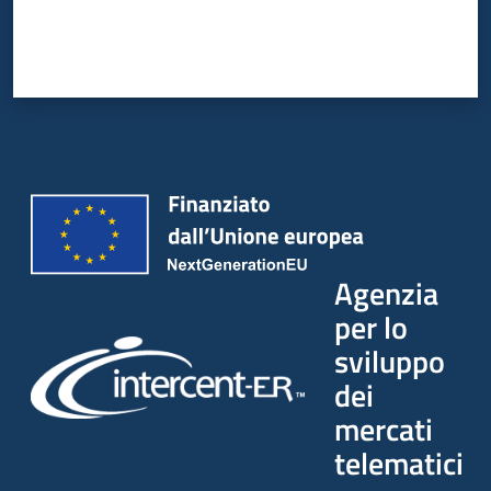
Agenzia
per lo
sviluppo
dei
mercati
telematici