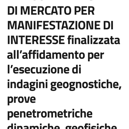
acquisto
DI MERCATO PER
MANIFESTAZIONE DI
Supporto
INTERESSE finalizzata
all’affidamento per
Piattaforme
telematiche
l’esecuzione di
indagini geognostiche,
prove
English
penetrometriche
site
dinamiche, geofisiche