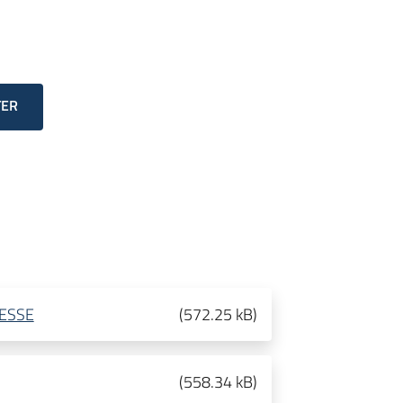
TER
RESSE
(
572.25 kB
)
(
558.34 kB
)