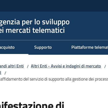
genzia per lo sviluppo
ei mercati telematici
acquisto
Supporto
Piattaforme telema
ndi altri Enti
Altri Enti - Avvisi e indagini di mercato
/
/
I
/
affidamento del servizio di supporto alla gestione dei process
ifestazione di