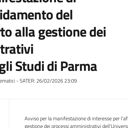
ffidamento del
to alla gestione dei
rativi
gli Studi di Parma
ematici - SATER:
26/02/2026 23:09
Dati del bando
Avviso per la manifestazione di interesse per l'af
gestione dei processi amministrativi dell'Univers