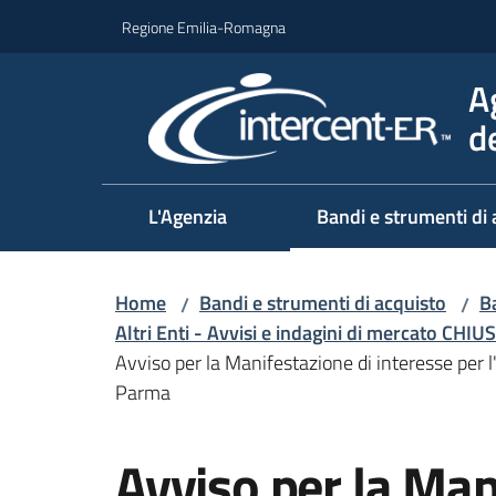
Vai al contenuto
Vai alla navigazione
Vai al footer
Regione Emilia-Romagna
A
d
L'Agenzia
Bandi e strumenti di 
Home
Bandi e strumenti di acquisto
Ba
/
/
Altri Enti - Avvisi e indagini di mercato CHIUS
Avviso per la Manifestazione di interesse per l'
Parma
Salta al contenuto
Avviso per la Man