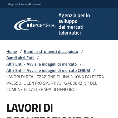
Vai al contenuto
Vai alla navigazione
Vai al footer
Regione Emilia-Romagna
Agenzia per lo
Agenzia
sviluppo
per lo
dei mercati
sviluppo
telematici
dei
mercati
telematici
Home
/
Bandi e strumenti di acquisto
/
Bandi altri Enti
/
Altri Enti - Avvisi e indagini di mercato
/
Altri Enti - Avvisi e indagini di mercato CHIUSI
/
L'Agenzia
LAVORI DI REALIZZAZIONE DI UNA NUOVA PALESTRA
PRESSO IL CENTRO SPORTIVO "G.PEDERZINI" DEL
COMUNE DI CALDERARA DI RENO (BO)
Bandi
LAVORI DI
e
Salta al contenuto
strumenti
di