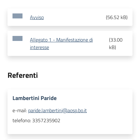
Avviso
(
56.52 kB
)
Allegato 1 - Manifestazione di
(
33.00
interesse
kB
)
Referenti
Lambertini Paride
e-mail:
paride.lambertini@aosp.bo.it
telefono:
3357235902