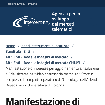
Vai al contenuto
Vai alla navigazione
Vai al footer
Regione Emilia-Romagna
Agenzia per lo
Agenzia
sviluppo
per lo
dei mercati
sviluppo
telematici
dei
mercati
telematici
Home
/
Bandi e strumenti di acquisto
/
Bandi altri Enti
/
Altri Enti - Avvisi e indagini di mercato
/
Altri Enti - Avvisi e indagini di mercato CHIUSI
/
L'Agenzia
Manifestazione di interesse per aggiornamento a risoluzione
4K del sistema per videolaparoscopia marca Karl Storz in
uso presso il comparto operatorio di Ginecologia dell'Azienda
Ospedaliero - Universitaria di Bologna
Bandi
e
Manifestazione di
strumenti
Salta al contenuto
di