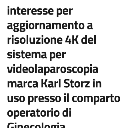
acquisto
interesse per
aggiornamento a
Supporto
risoluzione 4K del
sistema per
Piattaforme
telematiche
videolaparoscopia
marca Karl Storz in
uso presso il comparto
English
operatorio di
site
Ginecologia