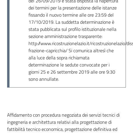
del 26/09/2019 è stata disposta la riapertura
Seguici
dei termini per la presentazione delle istanze
su
fissando il nuovo termine alle ore 23:59 del
17/10/2019. La suddetta determinazione è
stata pubblicata sul profilo istituzionale nella
sezione amministrazione trasparente:
http://www.ricostruzionelazio.it/ricostruzionelazio/di
frazione-capricchia/ Si comunica altresì che
alla luce della sopra richiamata
determinazione le sedute convocate per i
giorni 25 e 26 settembre 2019 alle ore 9:30
sono annullate.
Dati del bando
Affidamento con procedura negoziata dei servizi tecnici di
ingegneria e architettura relativi alla progettazione di
fattibilità tecnico economica, progettazione definitiva ed