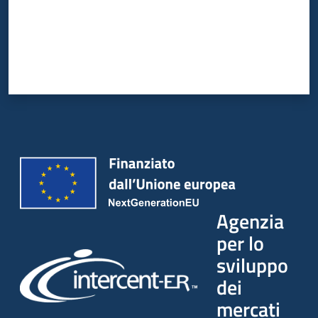
Agenzia
per lo
sviluppo
dei
mercati