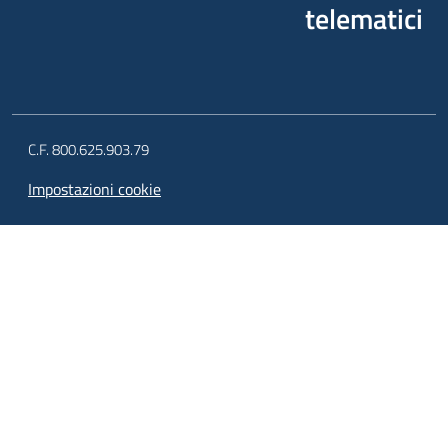
telematici
C.F. 800.625.903.79
Impostazioni cookie