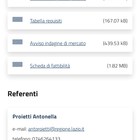
Tabella requisiti
(
167.07 kB
)
Avviso indagine di mercato
(
439.53 kB
)
Scheda di fattibilità
(
1.82 MB
)
Referenti
Proietti Antonella
e-mail:
antproietti@regione.lazio.it
telefono:
0746264133