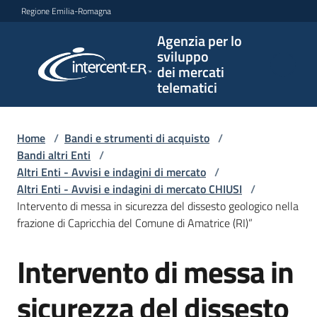
Vai al contenuto
Vai alla navigazione
Vai al footer
Regione Emilia-Romagna
Agenzia per lo
Agenzia
sviluppo
per lo
dei mercati
sviluppo
telematici
dei
mercati
telematici
Home
/
Bandi e strumenti di acquisto
/
Bandi altri Enti
/
Altri Enti - Avvisi e indagini di mercato
/
Altri Enti - Avvisi e indagini di mercato CHIUSI
/
L'Agenzia
Intervento di messa in sicurezza del dissesto geologico nella
frazione di Capricchia del Comune di Amatrice (RI)”
Intervento di messa in
Bandi
Salta al contenuto
e
strumenti
sicurezza del dissesto
di