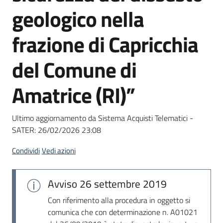
acquisto
geologico nella
frazione di Capricchia
Supporto
del Comune di
Amatrice (RI)”
Piattaforme
telematiche
Ultimo aggiornamento da Sistema Acquisti Telematici -
SATER:
26/02/2026 23:08
Condividi
Vedi azioni
English
Avviso
26 settembre 2019
site
Con riferimento alla procedura in oggetto si
comunica che con determinazione n. A01021