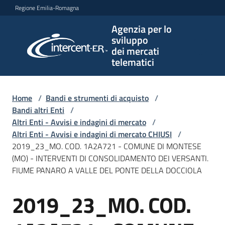
Vai al contenuto
Vai alla navigazione
Vai al footer
Regione Emilia-Romagna
Agenzia per lo
Agenzia
sviluppo
per lo
dei mercati
sviluppo
telematici
dei
mercati
telematici
Home
/
Bandi e strumenti di acquisto
/
Bandi altri Enti
/
Altri Enti - Avvisi e indagini di mercato
/
Altri Enti - Avvisi e indagini di mercato CHIUSI
/
L'Agenzia
2019_23_MO. COD. 1A2A721 - COMUNE DI MONTESE
(MO) - INTERVENTI DI CONSOLIDAMENTO DEI VERSANTI.
FIUME PANARO A VALLE DEL PONTE DELLA DOCCIOLA
Bandi
2019_23_MO. COD.
e
Salta al contenuto
strumenti
di