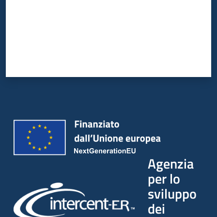
Agenzia
per lo
sviluppo
dei