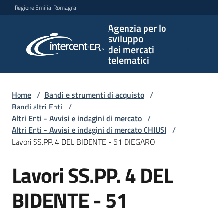
Vai al contenuto
Vai alla navigazione
Vai al footer
Regione Emilia-Romagna
Agenzia per lo
Agenzia
sviluppo
per lo
dei mercati
sviluppo
telematici
dei
mercati
telematici
Home
/
Bandi e strumenti di acquisto
/
Bandi altri Enti
/
Altri Enti - Avvisi e indagini di mercato
/
Altri Enti - Avvisi e indagini di mercato CHIUSI
/
L'Agenzia
Lavori SS.PP. 4 DEL BIDENTE - 51 DIEGARO
Lavori SS.PP. 4 DEL
Salta al contenuto
Bandi
e
BIDENTE - 51
strumenti
di