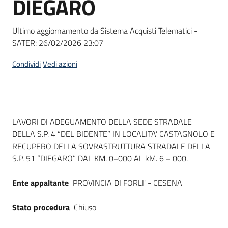
DIEGARO
acquisto
Ultimo aggiornamento da Sistema Acquisti Telematici -
SATER:
26/02/2026 23:07
Supporto
Condividi
Vedi azioni
Piattaforme
telematiche
Dati del bando
LAVORI DI ADEGUAMENTO DELLA SEDE STRADALE
DELLA S.P. 4 “DEL BIDENTE” IN LOCALITA’ CASTAGNOLO E
RECUPERO DELLA SOVRASTRUTTURA STRADALE DELLA
S.P. 51 “DIEGARO” DAL KM. 0+000 AL kM. 6 + 000.
English
Ente appaltante
PROVINCIA DI FORLI' - CESENA
site
Stato procedura
Chiuso