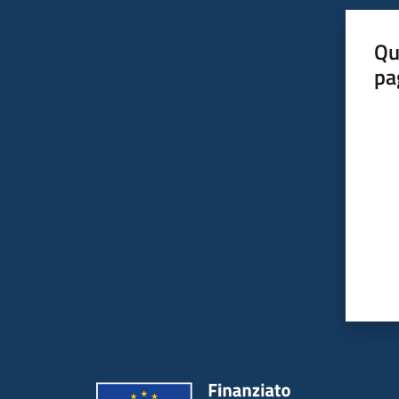
Qu
pa
Valut