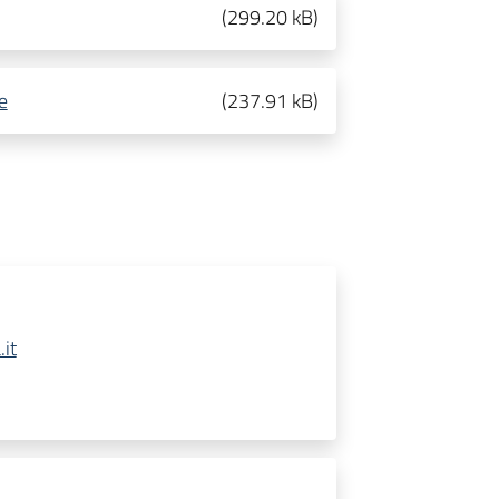
(
299.20 kB
)
e
(
237.91 kB
)
it