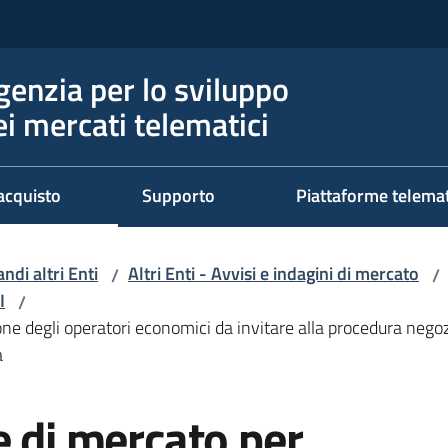
genzia per lo sviluppo
ei mercati telematici
acquisto
Supporto
Piattaforme telema
ndi altri Enti
Altri Enti - Avvisi e indagini di mercato
/
/
I
/
one degli operatori economici da invitare alla procedura negozi
a
e di mercato per