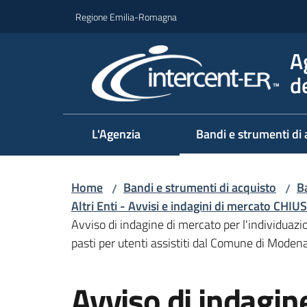
Vai al contenuto
Vai alla navigazione
Vai al footer
Regione Emilia-Romagna
A
d
L'Agenzia
Bandi e strumenti di 
Home
Bandi e strumenti di acquisto
Ba
/
/
Altri Enti - Avvisi e indagini di mercato CHIUS
Avviso di indagine di mercato per l'individuazi
pasti per utenti assistiti dal Comune di Moden
Salta al contenuto
Avviso di indagin