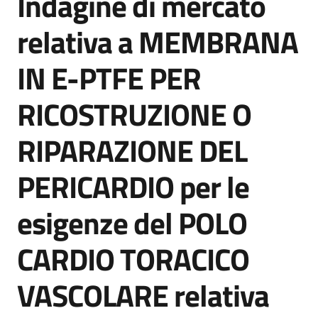
Indagine di mercato
acquisto
relativa a MEMBRANA
IN E-PTFE PER
Supporto
RICOSTRUZIONE O
Piattaforme
RIPARAZIONE DEL
telematiche
PERICARDIO per le
esigenze del POLO
CARDIO TORACICO
English
site
VASCOLARE relativa