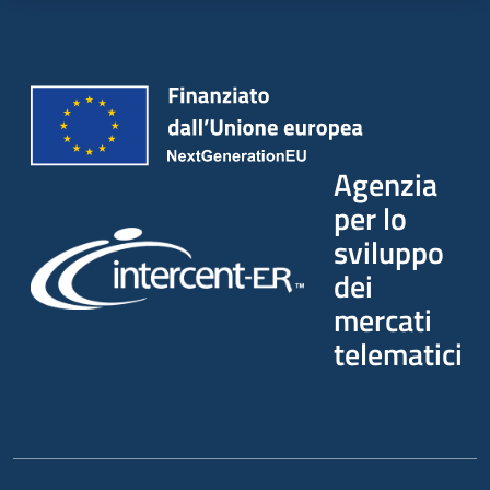
Agenzia
per lo
sviluppo
dei
mercati
telematici