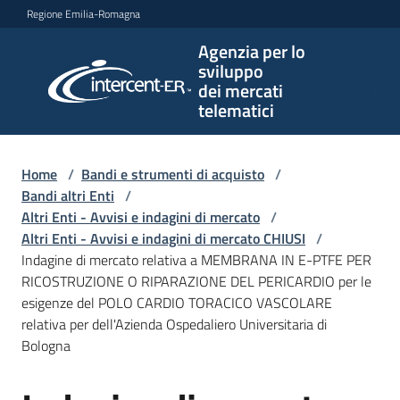
Vai al contenuto
Vai alla navigazione
Vai al footer
Regione Emilia-Romagna
Agenzia per lo
Agenzia
sviluppo
per lo
dei mercati
sviluppo
telematici
dei
mercati
telematici
Home
/
Bandi e strumenti di acquisto
/
Bandi altri Enti
/
Altri Enti - Avvisi e indagini di mercato
/
Altri Enti - Avvisi e indagini di mercato CHIUSI
/
L'Agenzia
Indagine di mercato relativa a MEMBRANA IN E-PTFE PER
RICOSTRUZIONE O RIPARAZIONE DEL PERICARDIO per le
esigenze del POLO CARDIO TORACICO VASCOLARE
relativa per dell'Azienda Ospedaliero Universitaria di
Bandi
Bologna
e
strumenti
di
Salta al contenuto