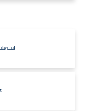
logna.it
t