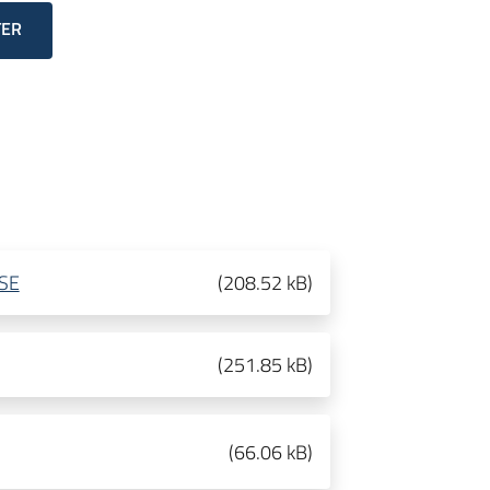
TER
SE
(
208.52 kB
)
(
251.85 kB
)
(
66.06 kB
)