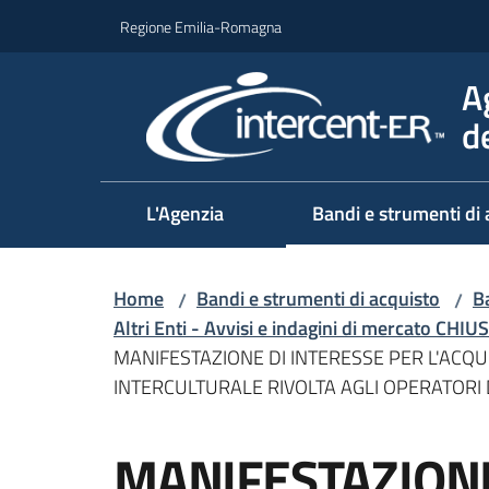
Vai al contenuto
Vai alla navigazione
Vai al footer
Regione Emilia-Romagna
A
d
L'Agenzia
Bandi e strumenti di 
Home
Bandi e strumenti di acquisto
Ba
/
/
Altri Enti - Avvisi e indagini di mercato CHIUS
MANIFESTAZIONE DI INTERESSE PER L'ACQU
INTERCULTURALE RIVOLTA AGLI OPERATORI 
Salta al contenuto
MANIFESTAZIONE