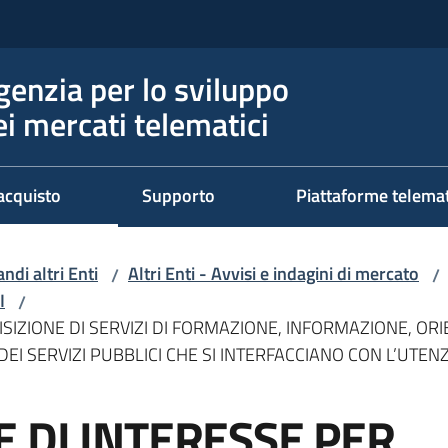
genzia per lo sviluppo
ei mercati telematici
acquisto
Supporto
Piattaforme telema
ndi altri Enti
Altri Enti - Avvisi e indagini di mercato
/
/
I
/
ISIZIONE DI SERVIZI DI FORMAZIONE, INFORMAZIONE, 
DEI SERVIZI PUBBLICI CHE SI INTERFACCIANO CON L’UTE
 DI INTERESSE PER