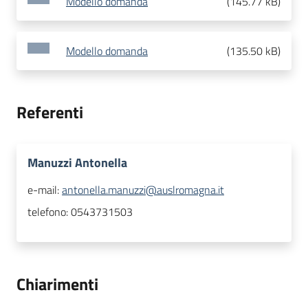
Modello domanda
(
145.77 kB
)
Modello domanda
(
135.50 kB
)
Referenti
Manuzzi Antonella
e-mail:
antonella.manuzzi@auslromagna.it
telefono:
0543731503
Chiarimenti