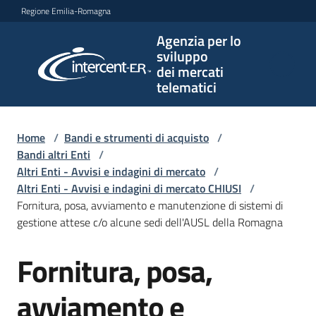
Vai al contenuto
Vai alla navigazione
Vai al footer
Regione Emilia-Romagna
Agenzia per lo
Agenzia
sviluppo
per lo
dei mercati
sviluppo
telematici
dei
mercati
telematici
Home
/
Bandi e strumenti di acquisto
/
Bandi altri Enti
/
Altri Enti - Avvisi e indagini di mercato
/
Altri Enti - Avvisi e indagini di mercato CHIUSI
/
L'Agenzia
Fornitura, posa, avviamento e manutenzione di sistemi di
gestione attese c/o alcune sedi dell'AUSL della Romagna
Fornitura, posa,
Bandi
Salta al contenuto
e
strumenti
avviamento e
di