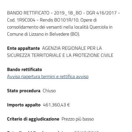
Seguici
Dati del bando
su
BANDO RETTIFICATO - 2019_18_BO - DGR 416/2017 -
Cod. 1R9C004 - Rendis BO101R/10. Opere di
consolidamento dei versanti nella località Querciola in
Comune di Lizzano in Belvedere (BO).
Ente appaltante
AGENZIA REGIONALE PER LA
SICUREZZA TERRITORIALE E LA PROTEZIONE CIVILE
Bando rettificato
Avviso riapertura termini e rettifica avviso
Stato procedura
Chiuso
Importo appalto
461.360,43 €
Criterio di aggiudicazione
Prezzo più basso