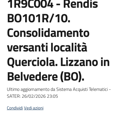
1R9C004 - Rendis
acquisto
BO101R/10.
Supporto
Consolidamento
versanti località
Piattaforme
Querciola. Lizzano in
telematiche
Belvedere (BO).
Ultimo aggiornamento da Sistema Acquisti Telematici -
SATER:
26/02/2026 23:05
English
site
Condividi
Vedi azioni