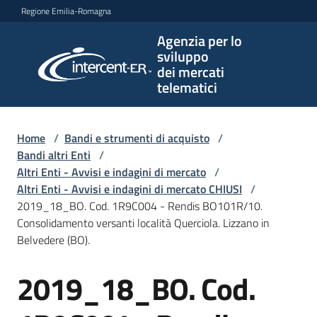
Vai al contenuto
Vai alla navigazione
Vai al footer
Regione Emilia-Romagna
Agenzia per lo
Agenzia
sviluppo
per lo
dei mercati
sviluppo
telematici
dei
mercati
telematici
Home
/
Bandi e strumenti di acquisto
/
Bandi altri Enti
/
Altri Enti - Avvisi e indagini di mercato
/
Altri Enti - Avvisi e indagini di mercato CHIUSI
/
L'Agenzia
2019_18_BO. Cod. 1R9C004 - Rendis BO101R/10.
Consolidamento versanti località Querciola. Lizzano in
Belvedere (BO).
Bandi
2019_18_BO. Cod.
e
Salta al contenuto
strumenti
di