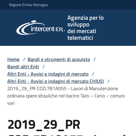
Vai al contenuto
Vai alla navigazione
Vai al footer
Regione Emilia-Romagna
Agenzia per lo
Agenzia
sviluppo
per lo
dei mercati
sviluppo
telematici
dei
mercati
telematici
Home
/
Bandi e strumenti di acquisto
/
Bandi altri Enti
/
Altri Enti - Avvisi e indagini di mercato
/
Altri Enti - Avvisi e indagini di mercato CHIUSI
/
L'Agenzia
2019_29_PR COD.7B1A055 - Lavori di Manutenzione
ordinaria opere idrauliche nel bacino Taro – Ceno – comuni
vari
Bandi
2019_29_PR
e
Salta al contenuto
strumenti
di