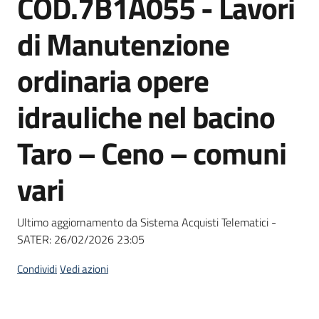
COD.7B1A055 - Lavori
acquisto
di Manutenzione
Supporto
ordinaria opere
idrauliche nel bacino
Piattaforme
Taro – Ceno – comuni
telematiche
vari
Ultimo aggiornamento da Sistema Acquisti Telematici -
SATER:
26/02/2026 23:05
English
site
Condividi
Vedi azioni