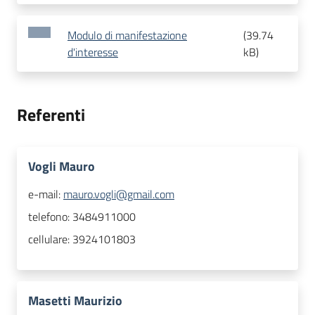
Modulo di manifestazione
(
39.74
d'interesse
kB
)
Referenti
Vogli Mauro
e-mail:
mauro.vogli@gmail.com
telefono:
3484911000
cellulare:
3924101803
Masetti Maurizio