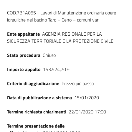
Seguici
Dati del bando
su
COD.7B1A055 - Lavori di Manutenzione ordinaria opere
idrauliche nel bacino Taro – Ceno – comuni vari
Ente appaltante
AGENZIA REGIONALE PER LA
SICUREZZA TERRITORIALE E LA PROTEZIONE CIVILE
Stato procedura
Chiuso
Importo appalto
153.524,70 €
Criterio di aggiudicazione
Prezzo più basso
Data di pubblicazione a sistema
15/01/2020
Termine richiesta chiarimenti
22/01/2020 17:00
Termine presentazione delle